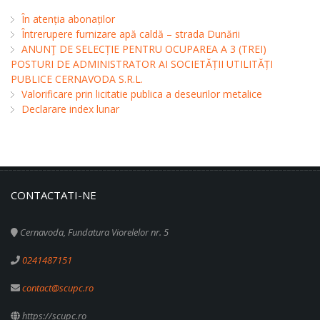
În atenția abonaților
Întrerupere furnizare apă caldă – strada Dunării
ANUNŢ DE SELECȚIE PENTRU OCUPAREA A 3 (TREI)
POSTURI DE ADMINISTRATOR AI SOCIETĂȚII UTILITĂȚI
PUBLICE CERNAVODA S.R.L.
Valorificare prin licitatie publica a deseurilor metalice
Declarare index lunar
CONTACTATI-NE
Cernavoda, Fundatura Viorelelor nr. 5
0241487151
contact@scupc.ro
https://scupc.ro