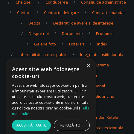
Cheltuieli
Conducerea
Consiliu de administratie
Contact
Contracte delegare
Contracte mandat
Decizii
Declaratii de avere si de interese
Despre noi
Documente
Economic
Galerie foto
Hotarari
Index
Informatii de interes public
Integritate institutionala
×
Investitii
Juridic
Organigrama
Acest site web folosește
cookie-uri
Privacy Policy
Proceduri
Acest site web folosește cookie-uri pentru
Protectia datelor cu caracter personal
a îmbunătăți experiența utilizatorului. Prin
Publicarea informatiilor de interes public privind
utilizarea site-ului nostru web, sunteți de
acord cu toate cookie-urile în conformitate
intreprinderile publice
cu Politica noastră privind cookie-urile.
Află
mai multe
Rapoarte si studii
Reparatii si Extinderi Retele
ACCEPTĂ TOATE
REFUZĂ TOT
Servicii
Subventie
Transparenta decizionala