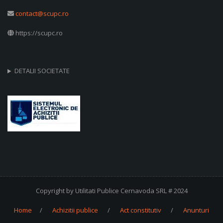
contact@scupc.ro
https://scupc.ro
DETALII SOCIETATE
Copyright by Utilitati Publice Cernavoda SRL # 2024
Home
Achizitii publice
Act constitutiv
Anunturi