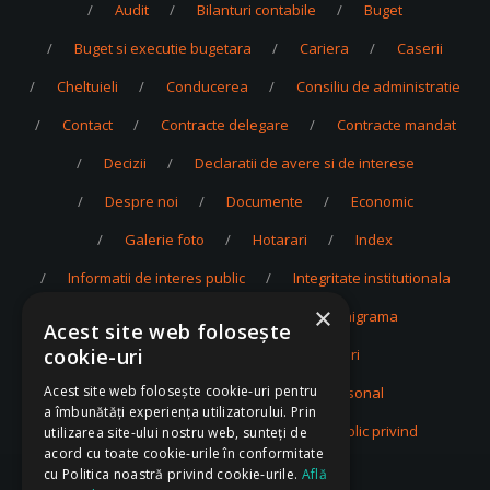
Audit
Bilanturi contabile
Buget
Buget si executie bugetara
Cariera
Caserii
Cheltuieli
Conducerea
Consiliu de administratie
Contact
Contracte delegare
Contracte mandat
Decizii
Declaratii de avere si de interese
Despre noi
Documente
Economic
Galerie foto
Hotarari
Index
Informatii de interes public
Integritate institutionala
×
Investitii
Juridic
Organigrama
Acest site web folosește
cookie-uri
Privacy Policy
Proceduri
Acest site web folosește cookie-uri pentru
Protectia datelor cu caracter personal
a îmbunătăți experiența utilizatorului. Prin
Publicarea informatiilor de interes public privind
utilizarea site-ului nostru web, sunteți de
acord cu toate cookie-urile în conformitate
intreprinderile publice
cu Politica noastră privind cookie-urile.
Află