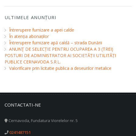
ULTIMELE ANUNȚURI
Întrerupere furnizare a apei calde
În atenția abonaților
Întrerupere furnizare apă caldă – strada Dunării
ANUNŢ DE SELECȚIE PENTRU OCUPAREA A 3 (TREI)
POSTURI DE ADMINISTRATOR AI SOCIETĂȚII UTILITĂȚI
PUBLICE CERNAVODA S.R.L.
Valorificare prin licitatie publica a deseurilor metalice
CONTACTATI-NE
Cernavoda, Fundatura Viorelelor nr. 5
0241487151