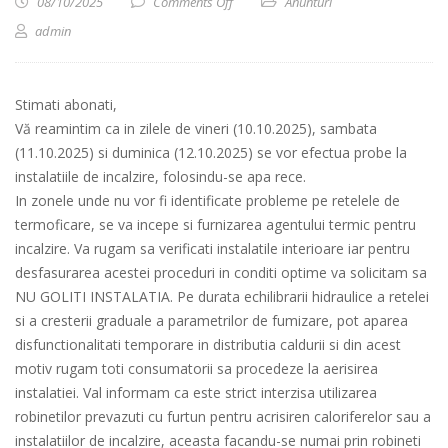
on Reamintire efectuare teste de presiu
08/10/2025
Comments Off
Anunturi
admin
Stimati abonati,
Vă reamintim ca in zilele de vineri (10.10.2025), sambata
(11.10.2025) si duminica (12.10.2025) se vor efectua probe la
instalatiile de incalzire, folosindu-se apa rece.
In zonele unde nu vor fi identificate probleme pe retelele de
termoficare, se va incepe si furnizarea agentului termic pentru
incalzire. Va rugam sa verificati instalatile interioare iar pentru
desfasurarea acestei proceduri in conditi optime va solicitam sa
NU GOLITI INSTALATIA. Pe durata echilibrarii hidraulice a retelei
si a cresterii graduale a parametrilor de fumizare, pot aparea
disfunctionalitati temporare in distributia caldurii si din acest
motiv rugam toti consumatorii sa procedeze la aerisirea
instalatiei. Val informam ca este strict interzisa utilizarea
robinetilor prevazuti cu furtun pentru acrisiren caloriferelor sau a
instalatiilor de incalzire, aceasta facandu-se numai prin robineti