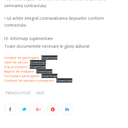
semnarea contractului;
• să achite integral contravaloarea deşeurilor conform
contractului.
Informaţii suplimentare
Toate documentele necesare le găsiți alăturat:
Invitatie de participare
Download
Caiet de sarcini
Download
Fisa procedurii
Download
Raport de evaluare
Download
Formulare participanti
Download
Contract de vanzare-cumparare
Download
PREVIOUS POST
NEXT