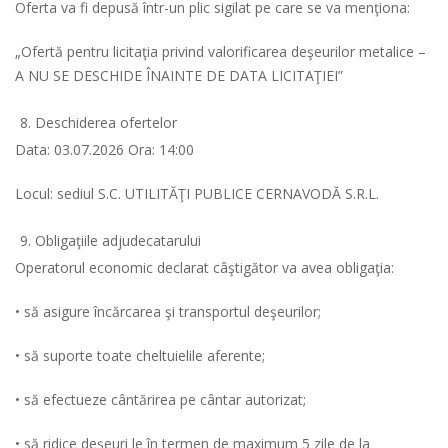
Oferta va fi depusă într-un plic sigilat pe care se va menţiona:
„Ofertă pentru licitaţia privind valorificarea deşeurilor metalice –
A NU SE DESCHIDE ÎNAINTE DE DATA LICITAŢIEI”
Deschiderea ofertelor
Data: 03.07.2026 Ora: 14:00
Locul: sediul S.C. UTILITĂŢI PUBLICE CERNAVODĂ S.R.L.
Obligaţiile adjudecatarului
Operatorul economic declarat câştigător va avea obligaţia:
• să asigure încărcarea şi transportul deşeurilor;
• să suporte toate cheltuielile aferente;
• să efectueze cântărirea pe cântar autorizat;
• să ridice deşeuri le în termen de maximum 5 zile de la