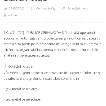
on Valorificare prin licitatie publica a 
26/06/2026
Comments Off
Achizitii
,
Anunturi
admin
S.C. UTILITĂŢI PUBLICE CERNAVODĂ S.R.L. invită operatorii
economici autorizaţi pentru colectarea şi valorificarea deşeurilor
metalice să participe la procedura de licitaţie publică cu ofertă în
plic închis, organizată în vederea valorificării deşeurilor metalice
aflate în proprietatea societăţii.
Obiectul licitaţiei
Vânzarea deşeurilor metalice provenite din lucrări de înlocuire şi
dezafectare a reţelelor şi instalaţiilor, constând în:
• ţevi metalice izolate;
• ţevi metalice neizolate;