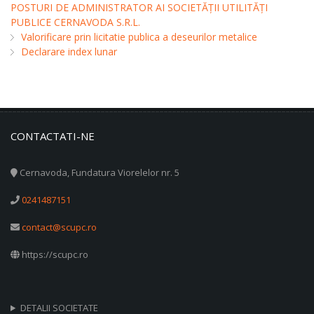
POSTURI DE ADMINISTRATOR AI SOCIETĂȚII UTILITĂȚI
PUBLICE CERNAVODA S.R.L.
Valorificare prin licitatie publica a deseurilor metalice
Declarare index lunar
CONTACTATI-NE
Cernavoda, Fundatura Viorelelor nr. 5
0241487151
contact@scupc.ro
https://scupc.ro
DETALII SOCIETATE