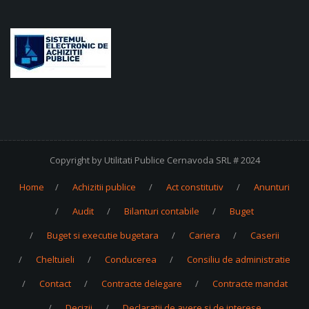
Copyright by Utilitati Publice Cernavoda SRL # 2024
Home
Achizitii publice
Act constitutiv
Anunturi
Audit
Bilanturi contabile
Buget
Buget si executie bugetara
Cariera
Caserii
Cheltuieli
Conducerea
Consiliu de administratie
Contact
Contracte delegare
Contracte mandat
Decizii
Declaratii de avere si de interese