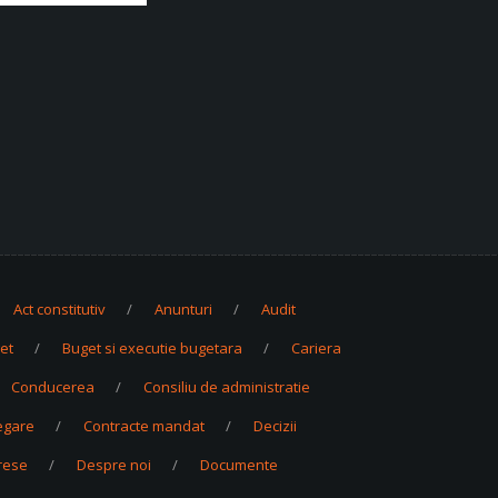
Act constitutiv
Anunturi
Audit
et
Buget si executie bugetara
Cariera
Conducerea
Consiliu de administratie
egare
Contracte mandat
Decizii
erese
Despre noi
Documente