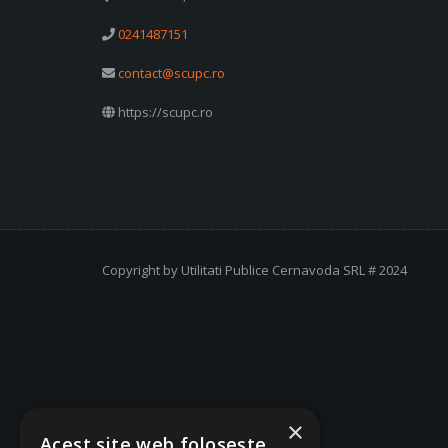
0241487151
contact@scupc.ro
https://scupc.ro
Copyright by Utilitati Publice Cernavoda SRL # 2024
×
Acest site web folosește