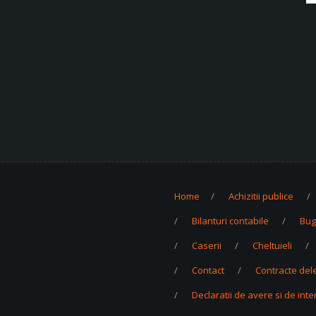
Home
Achizitii publice
Bilanturi contabile
Bug
Caserii
Cheltuieli
Contact
Contracte del
Declaratii de avere si de int