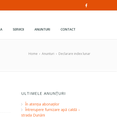
LA
SERVICII
ANUNTURI
CONTACT
Home
›
Anunturi
›
Declarare index lunar
ULTIMELE ANUNȚURI
În atenția abonaților
Întrerupere furnizare apă caldă –
strada Dunării