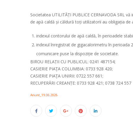
Societatea UTILITĂȚI PUBLICE CERNAVODA SRL vă inform
de apă caldă și căldură toți utilizatorii au obligația de 
indexul contorului de apă caldă, în perioadele stabil
indexul înregistrat de gigacalorimetru în perioada 2
comunicare puse la dispoziție de societate.
BIROU RELAȚII CU PUBLICUL: 0241 487154;
CASIERIE PIAŢA COLUMBIA: 0733 928 420;
CASIERIE PIAŢA UNIRII: 0722 557 661;
RECUPERĂRI CREANȚE: 0733 928 421; 0738 724 557
Anunt_19.06.2026