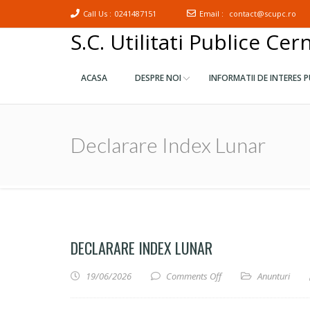
Call Us :
0241487151
Email :
contact@scupc.ro
S.C. Utilitati Publice Cer
ACASA
DESPRE NOI
INFORMATII DE INTERES P
Declarare Index Lunar
DECLARARE INDEX LUNAR
on Declarare index lun
19/06/2026
Comments Off
Anunturi